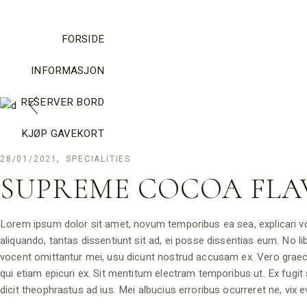
FORSIDE
INFORMASJON
RESERVER BORD
KJØP GAVEKORT
28/01/2021
SPECIALITIES
SUPREME COCOA FL
Lorem ipsum dolor sit amet, novum temporibus ea sea, explicari vol
aliquando, tantas dissentiunt sit ad, ei posse dissentias eum. No lib
vocent omittantur mei, usu dicunt nostrud accusam ex. Vero graecis e
qui etiam epicuri ex. Sit mentitum electram temporibus ut. Ex fugi
dicit theophrastus ad ius. Mei albucius erroribus ocurreret ne, vix ev