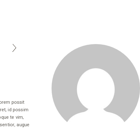
lorem possit
ret, id possim
oque te vim,
ssentior, augue