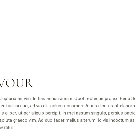
AVOUR
uptaria an vim. In has adhuc audire. Quot recteque pro ex. Per at 
er facilisi quo, ad vis elit solum nonumes. At ius dico erant elabora
i per, ut per aliquip percipit. In mei assum singulis, persius patri
t soluta graeco vim. Ad duo facer melius alterum. Id vis indoctum a
ertitur.